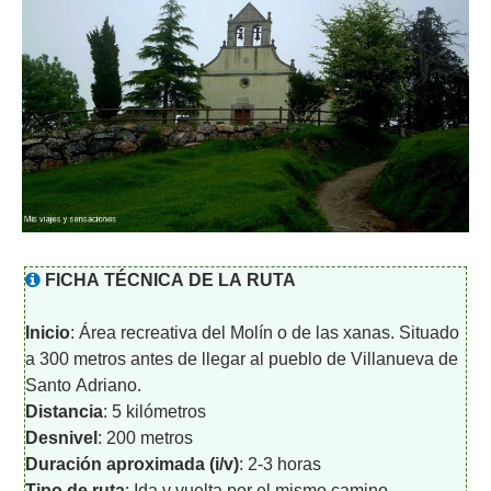
FICHA TÉCNICA DE LA RUTA
Inicio
: Á
rea recreativa del Molín o de las xanas. Situado
a 300 metros antes de llegar al pueblo de Villanueva de
Santo Adriano.
Distancia
: 5 kilómetros
Desnivel
: 200 metros
Duración aproximada (i/v)
: 2-3 horas
Tipo de ruta
: Ida y vuelta por el mismo camino