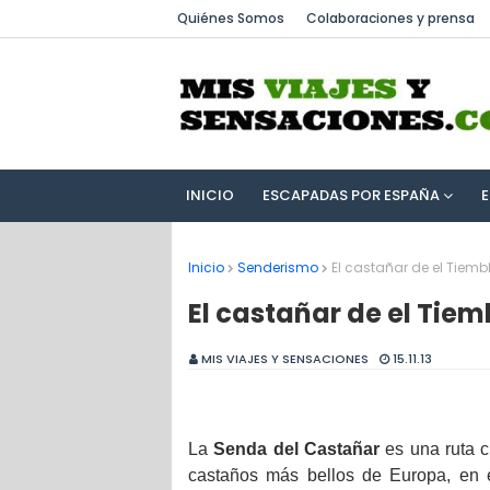
Quiénes Somos
Colaboraciones y prensa
INICIO
ESCAPADAS POR ESPAÑA
Inicio
Senderismo
El castañar de el Tiemb
El castañar de el Tiem
MIS VIAJES Y SENSACIONES
15.11.13
La
Senda del Castañar
es una ruta c
castaños más bellos de Europa, en 