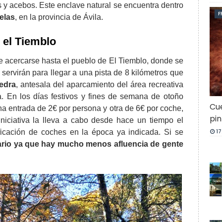
s y acebos. Este enclave natural se encuentra dentro
F
uelas
, en la provincia de Ávila.
 el Tiemblo
e acercarse hasta el pueblo de El Tiemblo, donde se
ervirán para llegar a una pista de 8 kilómetros que
Yedra
, antesala del aparcamiento del área recreativa
ta. En los días festivos y fines de semana de otoño
Cue
una entrada de 2€ por persona y otra de 6€ por coche,
pin
niciativa la lleva a cabo desde hace un tiempo el
17
ficación de coches en la época ya indicada. Si se
diario ya que hay mucho menos afluencia de gente