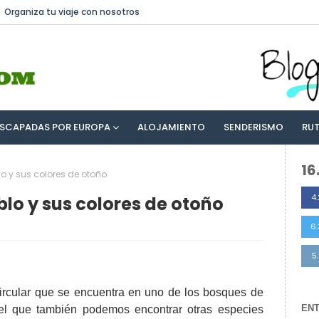
Organiza tu viaje con nosotros
ESCAPADAS POR EUROPA
ALOJAMIENTO
SENDERISMO
RU
16
lo y sus colores de otoño
4.
blo y sus colores de otoño
6
5
ircular que se encuentra en uno de los bosques de
EN
el que también podemos encontrar otras especies