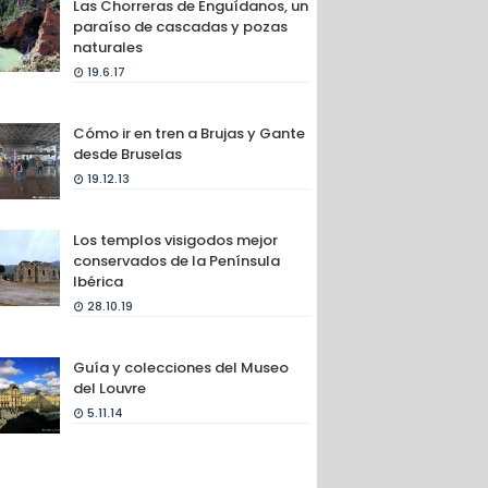
Las Chorreras de Enguídanos, un
paraíso de cascadas y pozas
naturales
19.6.17
Cómo ir en tren a Brujas y Gante
desde Bruselas
19.12.13
Los templos visigodos mejor
conservados de la Península
Ibérica
28.10.19
Guía y colecciones del Museo
del Louvre
5.11.14