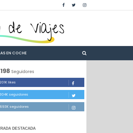
TAS EN COCHE
.198
Seguidores
201K likes
.304K seguidores
.693K seguidores
TRADA DESTACADA