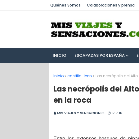
Quiénes Somos
Colaboraciones y prensa
INICIO
ESCAPADAS POR ESPAÑA
Inicio
castilla-leon
Las necrópolis del Alt
Las necrópolis del Al
en la roca
MIS VIAJES Y SENSACIONES
17.7.16
Entre los extensos bosques de pina