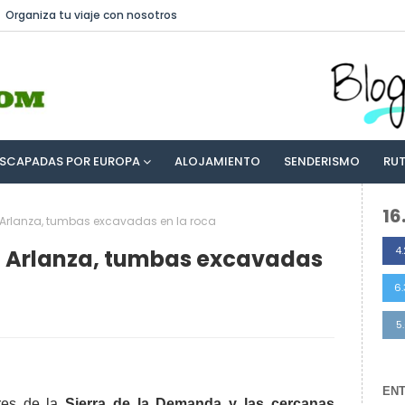
Organiza tu viaje con nosotros
ESCAPADAS POR EUROPA
ALOJAMIENTO
SENDERISMO
RU
16
o Arlanza, tumbas excavadas en la roca
4.
to Arlanza, tumbas excavadas
6
5
EN
res de la
Sierra de la Demanda y las cercanas