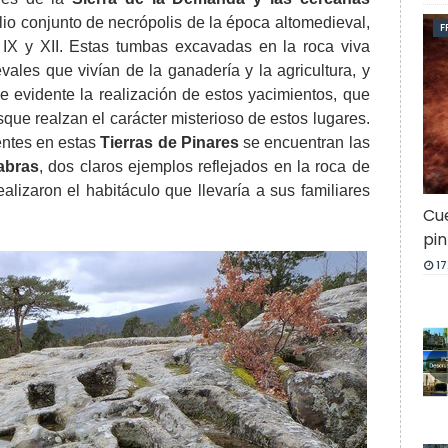
o conjunto de necrópolis de la época altomedieval,
F
s IX y XII. Estas tumbas excavadas en la roca viva
les que vivían de la ganadería y la agricultura, y
ce evidente la realización de estos yacimientos, que
ue realzan el carácter misterioso de estos lugares.
entes en estas
Tierras de Pinares
se encuentran las
abras
, dos claros ejemplos reflejados en la roca de
lizaron el habitáculo que llevaría a sus familiares
Cue
pin
17