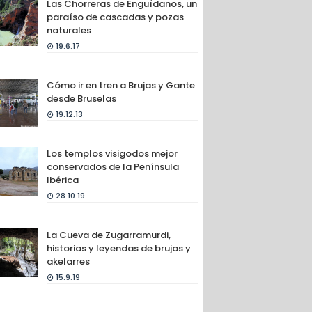
Las Chorreras de Enguídanos, un
paraíso de cascadas y pozas
naturales
19.6.17
Cómo ir en tren a Brujas y Gante
desde Bruselas
19.12.13
Los templos visigodos mejor
conservados de la Península
Ibérica
28.10.19
La Cueva de Zugarramurdi,
historias y leyendas de brujas y
akelarres
15.9.19