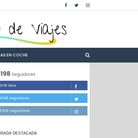
TAS EN COCHE
.198
Seguidores
201K likes
.304K seguidores
.693K seguidores
TRADA DESTACADA