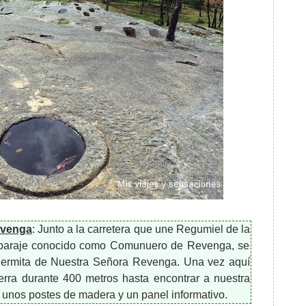
evenga
: Junto a la carretera que une Regumiel de la
l paraje conocido como Comunuero de Revenga, se
 ermita de Nuestra Señora Revenga. Una vez aquí
erra durante 400 metros hasta encontrar a nuestra
 unos postes de madera y un panel informativo.