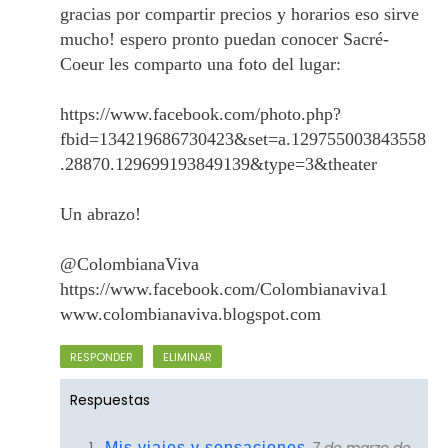
gracias por compartir precios y horarios eso sirve
mucho! espero pronto puedan conocer Sacré-
Coeur les comparto una foto del lugar:
https://www.facebook.com/photo.php?
fbid=134219686730423&set=a.129755003843558
.28870.129699193849139&type=3&theater
Un abrazo!
@ColombianaViva
https://www.facebook.com/Colombianaviva1
www.colombianaviva.blogspot.com
RESPONDER
ELIMINAR
Respuestas
Mis viajes y sensaciones